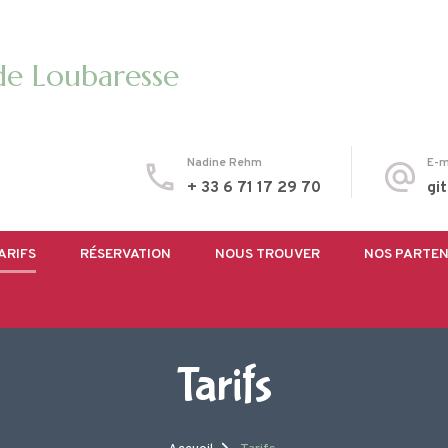
 de Loubaresse
Nadine Rehm
E-m
+ 33 6 71 17 29 70
gi
ARIFS
RÉSERVATION
NOUS TROUVER
NOS PARTEN
Tarifs